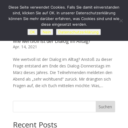
Diese Seite verwendet Cookies. Falls Sie damit einverstanden
sind, klicken Sie auf OK. In unserer Datenschutzerklärung
können Sie mehr darüber erfahren, was Cookies sind und wie
diese eingesetzt werden.
OK
Nein
Datenschutzerklärung
Wie wertvoll ist der Dialog im Alltag?
Apr. 14, 2021
Wie wertvoll ist der Dialog im Alltag? Anstoß zu dieser
Frage entstand am Ende des Dialog-Donnerstags im
März dieses Jahres. Die Teilnehmenden meldeten den
Abend als „sehr wohltuend“ zurück. Mir drängten sich
Fragen auf, die ich Euch mitteilen möchte: Was,...
Suchen
Recent Posts