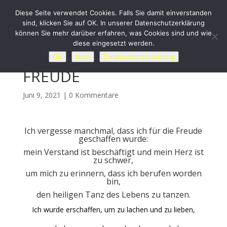
Diese Seite verwendet Cookies. Falls Sie damit einverstanden
sind, klicken Sie auf OK. In unserer Datenschutzerklärung
können Sie mehr darüber erfahren, was Cookies sind und wie
diese eingesetzt werden.
OK
Nein
Datenschutzerklärung
FREUDE
Juni 9, 2021
|
0 Kommentare
Ich vergesse manchmal, dass ich für die Freude
geschaffen wurde:
mein Verstand ist beschäftigt und mein Herz ist
zu schwer,
um mich zu erinnern, dass ich berufen worden
bin,
den heiligen Tanz des Lebens zu tanzen.
Ich wurde erschaffen, um zu lachen und zu lieben,