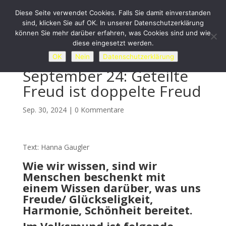
Diese Seite verwendet Cookies. Falls Sie damit einverstanden
sind, klicken Sie auf OK. In unserer Datenschutzerklärung
können Sie mehr darüber erfahren, was Cookies sind und wie
diese eingesetzt werden.
OK
Nein
Datenschutzerklärung
September 24: Geteilte
Freud ist doppelte Freud
Sep. 30, 2024
|
0 Kommentare
Text: Hanna Gaugler
Wie wir wissen, sind wir
Menschen beschenkt mit
einem Wissen darüber, was uns
Freude/ Glückseligkeit,
Harmonie, Schönheit bereitet.